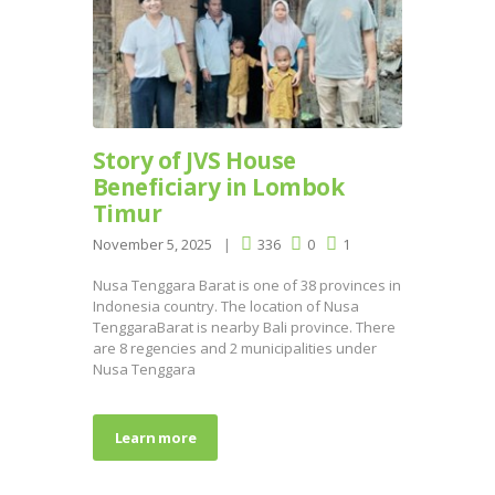
Story of JVS House
Beneficiary in Lombok
Timur
November 5, 2025
336
0
1
Nusa Tenggara Barat is one of 38 provinces in
Indonesia country. The location of Nusa
TenggaraBarat is nearby Bali province. There
are 8 regencies and 2 municipalities under
Nusa Tenggara
Learn more