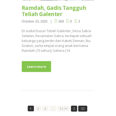
Ramdah, Gadis Tangguh
Teliah Galenter
October 23, 2025
369
0
3
Di sudut Dusun Teliah Galenter, Desa Sakra
Selatan, Kecamatan Sakra, terdapat sebuah
keluarga yang terdiri dari Kakek Deman, Ibu
Sriatun, serta empat orang anak bernama
Ramdah (15 tahun), Sahera (14
Learn more
1
2
3
…
11-11