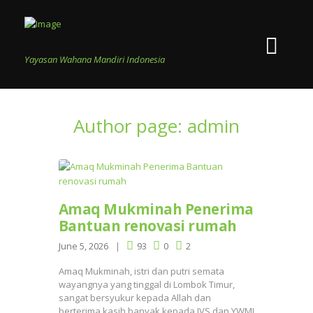
Yayasan Wahana Mandiri Indonesia
Author page: admin
Amaq Mukminah Penerima
Bantuan renovasi rumah
June 5, 2026
93
0
2
Amaq Mukminah, istri dan putri semata
wayangnya yang tinggal di Lombok Timur,
sangat bersyukur kepada Allah dan
berterima kasih banyak kepada JVS dan YWMI