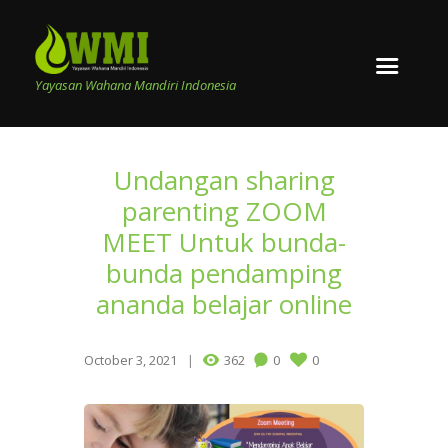
Yayasan Wahana Mandiri Indonesia
Undangan sharing
parenting ZOOM
MEET Untuk bunda-
bunda pendamping
ananda belajar online
October 3, 2021
362
0
0