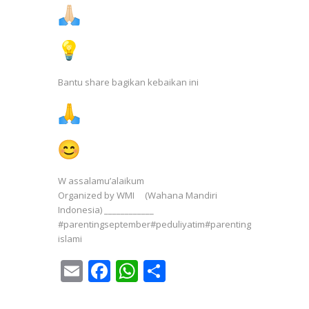
Bantu share bagikan kebaikan ini
W assalamu’alaikum
Organized by WMI (Wahana Mandiri
Indonesia) ____________
#parentingseptember#peduliyatim#parenting
islami
E
F
W
S
m
ac
h
h