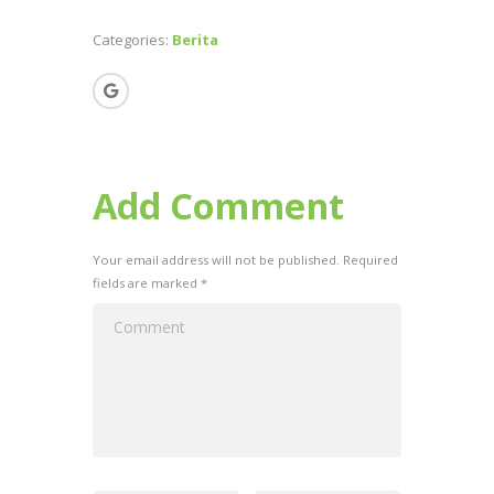
ai
e
at
ar
l
b
s
e
Categories:
Berita
o
A
o
p
k
p
Add Comment
Your email address will not be published. Required
fields are marked *