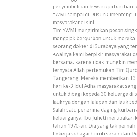
penyembelihan hewan qurban hari 
YWMI sampai di Dusun Cimenteng. T
masyarakat di sini.
Tim YWMI mengirimkan pesan singkat
mengajak berqurban untuk mereka. A
seorang dokter di Surabaya yang te
Awalnya kami berpikir masyarakat 
bersama, karena tidak mungkin mem
ternyata Allah pertemukan Tim Qur
Tangerang. Mereka memberikan 13 e
hari ke-3 Idul Adha masyarakat san
untuk dibagi kepada 30 keluarga di 
lauknya dengan lalapan dan lauk se
Salah satu penerima daging kurban 
keluarganya. Ibu Juheti merupakan 
tahun 1970-an. Dia yang tak pernah 
bekerja sebagai buruh serabutan. 