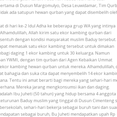
pertama di Dusun Margomulyo, Desa Leuwidamar, Tim Qur
idak ada satupun hewan qurban yang dapat disembelih ole
 di hari ke-2 Idul Adha ke beberapa grup WA yang intinya
lhamdulillah, Allah kirim satu ekor kambing qurban dari
rsentuh dengan kondisi masyarakat muslim Baduy tersebut.
dapat memasak satu ekor kambing tersebut untuk dimakan
bagi daging 1 ekor kambing untuk 30 keluarga. Namun
ban YWMI, dengan tim qurban dari Agen Kebaikan Ummat
kor kambing hewan qurban untuk mereka. Alhamdulillah, d
gat bahagia dan suka cita dapat menyembelih 14 ekor kambi
sana. Tentu ini amat berarti bagi mereka yang sehari-hari 
derhana. Mereka jarang mengkonsumsi ikan dan daging.
adalah Ibu Juheti (50 tahun) yang hidup bersama 4 anggota
keturunan Baduy muslim yang tinggal di Dusun Cimenteng s
bersekolah, sehari-hari bekerja sebagai buruh tani dan su
Pendapatan sebagai buruh, Bu Juheti mendapatkan upah Rp