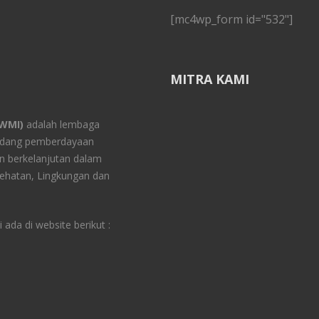
[mc4wp_form id="532"]
MITRA KAMI
YWMI)
adalah lembaga
bidang pemberdayaan
 berkelanjutan dalam
ehatan, Lingkungan dan
ada di website berikut :