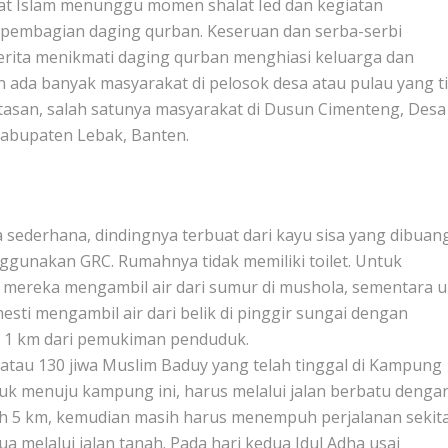
mmat Islam menunggu momen shalat Ied dan kegiatan
pembagian daging qurban. Keseruan dan serba-serbi
rita menikmati daging qurban menghiasi keluarga dan
n ada banyak masyarakat di pelosok desa atau pulau yang t
asan, salah satunya masyarakat di Dusun Cimenteng, Desa
abupaten Lebak, Banten.
 sederhana, dindingnya terbuat dari kayu sisa yang dibuan
ggunakan GRC. Rumahnya tidak memiliki toilet. Untuk
mereka mengambil air dari sumur di mushola, sementara 
sti mengambil air dari belik di pinggir sungai dengan
 1 km dari pemukiman penduduk.
a atau 130 jiwa Muslim Baduy yang telah tinggal di Kampung
uk menuju kampung ini, harus melalui jalan berbatu denga
ih 5 km, kemudian masih harus menempuh perjalanan sekita
melalui jalan tanah. Pada hari kedua Idul Adha usai