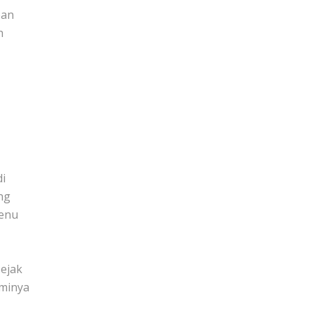
ban
h
i
ng
menu
ejak
aminya