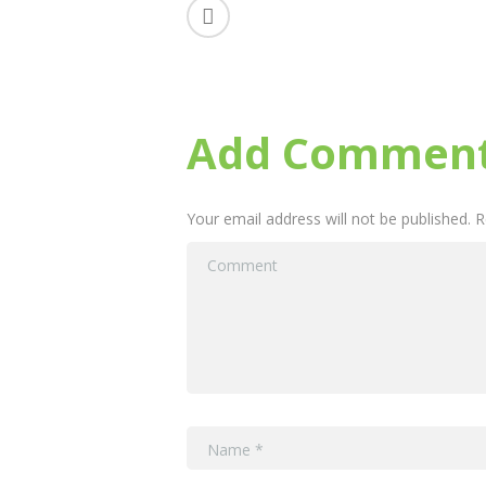
o
p
k
p
Add Commen
Your email address will not be published. 