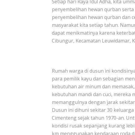
Setiap hari Raya Idul Adha, kita u
penyembelihan hewan qurban serta 
penyembelihan hewan qurban dan ce
masyarakat kita setiap tahun. Namu
dapat menikmatinya karena keterbat
Cibungur, Kecamatan Leuwidamar, K
Rumah warga di dusun ini kondisinya
para pemilik kayu dan sebagian men
kebutuhan air minum dan memasak, 
kebutuhan mandi dan cuci, mereka me
memanggulnya dengan jarak sekitar
Dusun ini dihuni sekitar 30 keluarg
Cimenteng sejak tahun 1970-an. Unt
kondisi rusak sepanjang kurang leb
km menggunakan kendaraan roda dua 