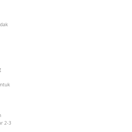
idak
g
untuk
n
r 2-3