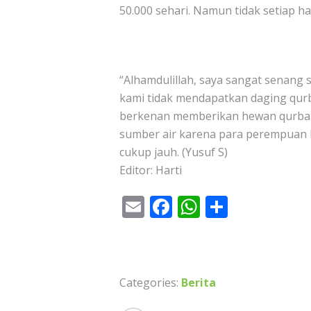
50.000 sehari. Namun tidak setiap 
“Alhamdulillah, saya sangat senang 
kami tidak mendapatkan daging qurb
berkenan memberikan hewan qurban
sumber air karena para perempuan h
cukup jauh. (Yusuf S)
Editor: Harti
E
F
W
S
m
ac
h
h
ai
e
at
ar
l
b
s
e
Categories:
Berita
o
A