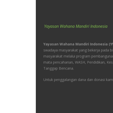
Yayasan Wahana Mandiri Indonesia
Yayasan Wahana Mandiri Indonesia (
swadaya masyarakat yang bekerja pada 
masyarakat melalui program pembangunan
mata pencaharian, WASH, Pendidikan, Kes
Tanggap Bencana.
Untuk penggalangan dana dan donasi kami 