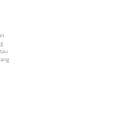
un
ng
tau
yang