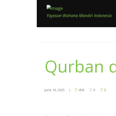
Yayasan Wahana Mandiri Indonesia
Qurban d
June 16, 2025
458
0
3