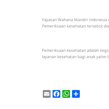
Yayasan Wahana Mandiri Indonesia 
Pemeriksaan kesehatan tersebut di
Pemeriksaan kesehatan adalah kegia
layanan kesehatan bagi anak yatim 
E
F
W
S
m
ac
h
h