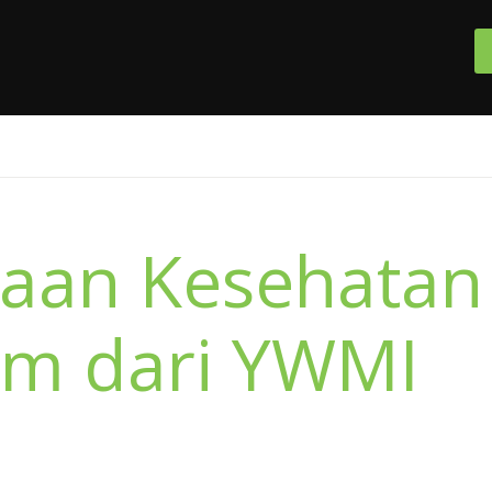
aan Kesehatan
im dari YWMI