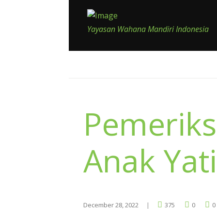
Yayasan Wahana Mandiri Indonesia
Pemeriks
Anak Yat
December 28, 2022
375
0
0