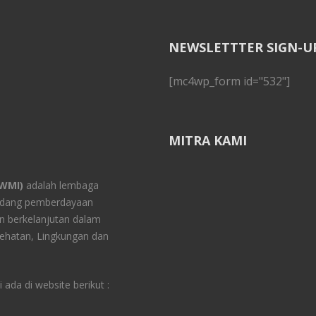
NEWSLETTTER SIGN-U
[mc4wp_form id="532"]
MITRA KAMI
YWMI)
adalah lembaga
bidang pemberdayaan
 berkelanjutan dalam
ehatan, Lingkungan dan
ada di website berikut :