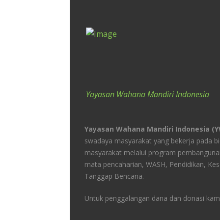
Yayasan Wahana Mandiri Indonesia
Yayasan Wahana Mandiri Indonesia (
swadaya masyarakat yang bekerja pada 
masyarakat melalui program pembangunan
mata pencaharian, WASH, Pendidikan, Kes
Tanggap Bencana.
Untuk penggalangan dana dan donasi kami 