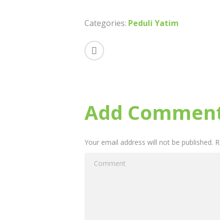
ai
e
at
ar
l
b
s
e
Categories:
Peduli Yatim
o
A
o
p
k
p
Add Commen
Your email address will not be published. 