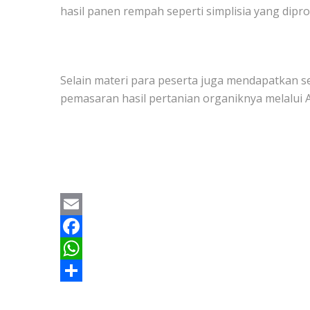
hasil panen rempah seperti simplisia yang dip
Selain materi para peserta juga mendapatkan s
pemasaran hasil pertanian organiknya melalui
E
m
F
a
a
W
i
c
h
S