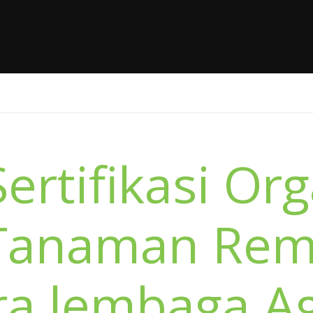
Sertifikasi Or
 Tanaman Rem
tra lembaga A