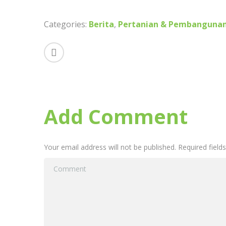
l
e
a
h
b
t
a
Categories:
Berita
,
Pertanian & Pembanguna
o
s
r
o
A
e
k
p
p
Add Comment
Your email address will not be published. Required field