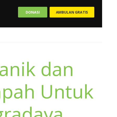
DONASI
AMBULAN GRATIS
ganik dan
pah Untuk
gradaya