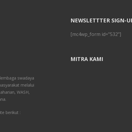
NEWSLETTTER SIGN-U
[mc4wp_form id="532"]
MITRA KAMI
 lembaga swadaya
asyarakat melalui
aharian, WASH,
na.
e berikut :