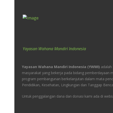
Yayasan Wahana Mandiri Indonesia
Yayasan Wahana Mandiri Indonesia (YWMI)
adalah
masyarakat yang bekerja pada bidang pemberdayaan m
program pembangunan berkelanjutan dalam mata penc
Pendidikan, Kesehatan, Lingkungan dan Tanggap Benca
Untuk penggalangan dana dan donasi kami ada di websit