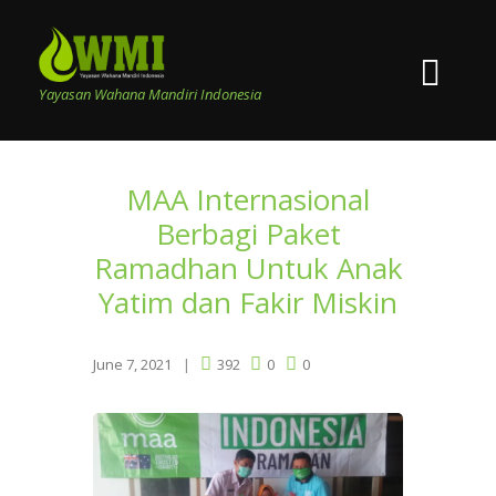
Yayasan Wahana Mandiri Indonesia
MAA Internasional
Berbagi Paket
Ramadhan Untuk Anak
Yatim dan Fakir Miskin
June 7, 2021
392
0
0