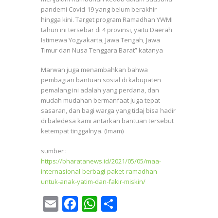
pandemi Covid-19 yang belum berakhir
hingga kini. Target program Ramadhan YWMI
tahun ini tersebar di 4 provinsi, yaitu Daerah
Istimewa Yogyakarta, Jawa Tengah, Jawa
Timur dan Nusa Tenggara Barat” katanya
Marwan juga menambahkan bahwa
pembagian bantuan sosial di kabupaten
pemalang ini adalah yang perdana, dan
mudah mudahan bermanfaat juga tepat
sasaran, dan bagi warga yang tidaj bisa hadir
di baledesa kami antarkan bantuan tersebut
ketempat tinggalnya. (Imam)
sumber :
https://bharatanews.id/2021/05/05/maa-
internasional-berbagi-paket-ramadhan-
untuk-anak-yatim-dan-fakir-miskin/
E
F
W
S