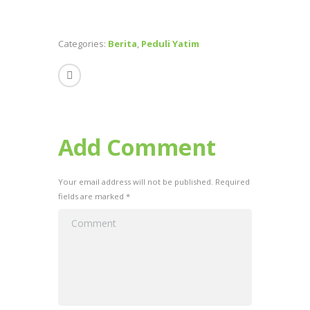
m
ac
h
h
ai
e
at
ar
l
b
s
e
Categories:
Berita
,
Peduli Yatim
o
A
o
p
k
p
Add Comment
Your email address will not be published. Required
fields are marked *