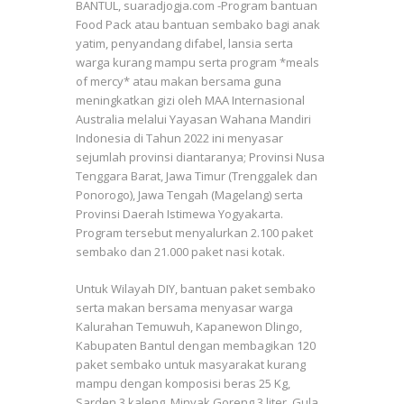
BANTUL, suaradjogja.com -Program bantuan
Food Pack atau bantuan sembako bagi anak
yatim, penyandang difabel, lansia serta
warga kurang mampu serta program *meals
of mercy* atau makan bersama guna
meningkatkan gizi oleh MAA Internasional
Australia melalui Yayasan Wahana Mandiri
Indonesia di Tahun 2022 ini menyasar
sejumlah provinsi diantaranya; Provinsi Nusa
Tenggara Barat, Jawa Timur (Trenggalek dan
Ponorogo), Jawa Tengah (Magelang) serta
Provinsi Daerah Istimewa Yogyakarta.
Program tersebut menyalurkan 2.100 paket
sembako dan 21.000 paket nasi kotak.
Untuk Wilayah DIY, bantuan paket sembako
serta makan bersama menyasar warga
Kalurahan Temuwuh, Kapanewon Dlingo,
Kabupaten Bantul dengan membagikan 120
paket sembako untuk masyarakat kurang
mampu dengan komposisi beras 25 Kg,
Sarden 3 kaleng, Minyak Goreng 3 liter, Gula