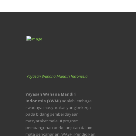
Yayasan Wahana Mandiri Indonesia
Yayasan Wahana Mandiri
Indonesia (YWMI)
adalah lembaga
swadaya masyarakat yang bekerja
pada bidang pemberdayaan
masyarakat melalui program
pembangunan berkelanjutan dalam
mata pencaharian, WASH, Pendidikan,