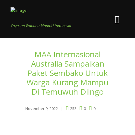
Yayasan Wahana Mandiri Indonesia
MAA Internasional
Australia Sampaikan
Paket Sembako Untuk
Warga Kurang Mampu
Di Temuwuh Dlingo
November 9, 2022
253
0
0