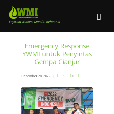
Yayasan Wahana Mandiri Indonesia
Emergency Response
YWMI untuk Penyintas
Gempa Cianjur
December 28, 2022
360
0
0