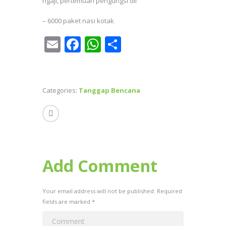
ngaji, pertemuan pengungsi dll
– 6000 paket nasi kotak
E
F
W
S
m
ac
h
h
ai
e
at
ar
l
b
s
e
Categories:
Tanggap Bencana
o
A
o
p
k
p
Add Comment
Your email address will not be published. Required
fields are marked *