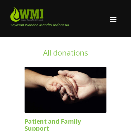
Yayasan Wahana Mandiri Indonesia
All donations
Patient and Family
Support