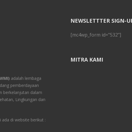
NEWSLETTTER SIGN-U
[mc4wp_form id="532"]
MITRA KAMI
YWMI)
adalah lembaga
bidang pemberdayaan
 berkelanjutan dalam
ehatan, Lingkungan dan
ada di website berikut :