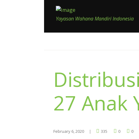
Yayasan Wahana Mandiri Indonesia
Distribu
27 Anak 
February 6, 2020
335
0
0