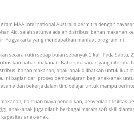
ram MAA International Australia bermitra dengan Yayasan
an Aid, salah satunya adalah distribusi bahan makanan ke
iri Yogyakarta yang mendapatkan manfaat program ini.
an secara rutin setiap bulan sebanyak 2 kali. Pada Sabtu
ribusikan bahan makanan. Bahan makanan yang diterima b
istribusi bahan makanan, anak-anak dilibatkan untuk iku
Ini bagian dari proses pembelajaran bagi anak-anak untuk
jasama dan bekerja dalam tim, belajar untuk mampu berint
akanan, bantuan biaya pendidikan, penyediaan fisilitas p
, anak-anak juga dilatih berbagai macam soft skill dianta
kapasitas anak-anak.