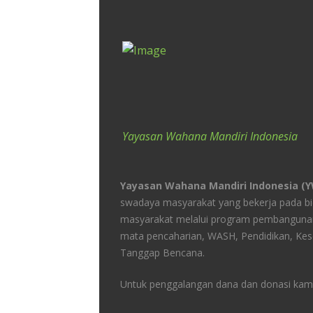
Yayasan Wahana Mandiri Indonesia
Yayasan Wahana Mandiri Indonesia (
swadaya masyarakat yang bekerja pada 
masyarakat melalui program pembangunan
mata pencaharian, WASH, Pendidikan, Kes
Tanggap Bencana.
Untuk penggalangan dana dan donasi kami 