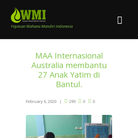
Yayasan Wahana Mandiri Indonesia
MAA Internasional
Australia membantu
27 Anak Yatim di
Bantul.
February 6, 2020
299
0
0