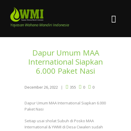
Yayasan Wahana Mandiri Indonesia
Dapur Umum MAA
International Siapkan
6.000 Paket Nasi
December 26, 2022
355
0
0
Dapur Umum MAA International Siapkan 6.000
Paket Nasi
Setiap usai sholat Subuh di Posko MAA
International & YWMI di Desa Ciwalen sudah