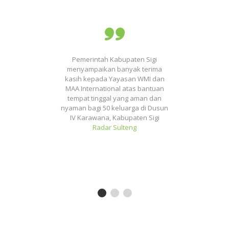
ng
Pemerintah Kabupaten Sigi
Se
uk
menyampaikan banyak terima
ar
kasih kepada Yayasan WMI dan
wa
pai
MAA International atas bantuan
tempat tinggal yang aman dan
nyaman bagi 50 keluarga di Dusun
IV Karawana, Kabupaten Sigi
Radar Sulteng
es