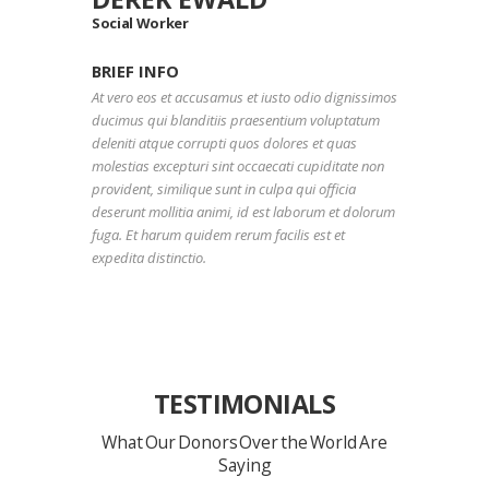
Social Worker
BRIEF INFO
At vero eos et accusamus et iusto odio dignissimos
ducimus qui blanditiis praesentium voluptatum
deleniti atque corrupti quos dolores et quas
molestias excepturi sint occaecati cupiditate non
provident, similique sunt in culpa qui officia
deserunt mollitia animi, id est laborum et dolorum
fuga. Et harum quidem rerum facilis est et
expedita distinctio.
TESTIMONIALS
What Our Donors Over the World Are
Saying