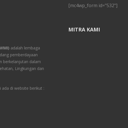
[mc4wp_form id="532"]
MITRA KAMI
YWMI)
adalah lembaga
bidang pemberdayaan
 berkelanjutan dalam
ehatan, Lingkungan dan
ada di website berikut :