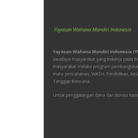
Yayasan Wahana Mandiri Indonesia
Yayasan Wahana Mandiri Indonesia (
swadaya masyarakat yang bekerja pada 
masyarakat melalui program pembangunan
mata pencaharian, WASH, Pendidikan, Kes
Tanggap Bencana.
Untuk penggalangan dana dan donasi kami 