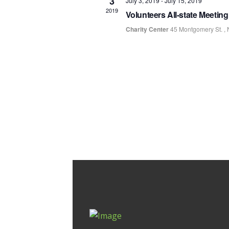
3
July 3, 2019
-
July 15, 2019
2019
Volunteers All-state Meeting
Charity Center
45 Montgomery St. ,