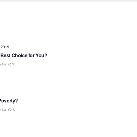
 2019
e Best Choice for You?
 New York
Poverty?
 New York