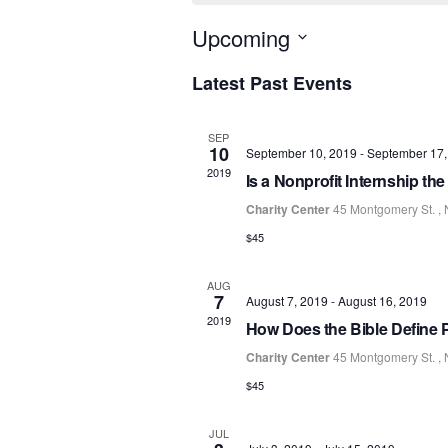
Upcoming
S
Latest Past Events
e
l
SEP
e
10
September 10, 2019
-
September 17,
c
2019
Is a Nonprofit Internship th
t
Charity Center
45 Montgomery St. ,
d
$45
a
t
AUG
e
7
August 7, 2019
-
August 16, 2019
2019
.
How Does the Bible Define 
Charity Center
45 Montgomery St. ,
$45
JUL